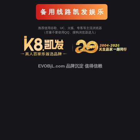
备 用 线 路 凯 发 娱 乐
推荐使用谷歌、UC、火狐、夸客等主流浏览器
（尽量不要使用QQ、搜狗浏览器进入）
EVOBjL.com 品牌沉淀 值得信赖